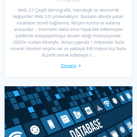
19 Ocak 2023
Web 2.0 Çeşitli demografik, teknolojik ve ekonomik
değişimler Web 2.0’ı yönlendiriyor. Bunların altında yatan,
insanların temel bağlanma, iletişim kurma ve katılma
arzusudur – İnternetin daha önce hayal bile edilemeyen
şekillerde kolaylaştırmaya devam ettiği motivasyonlar.
2005’in sonları itibariyle, dünya çapında 1 milyardan fazla
insanın İnternet erişimi var ve yaklaşık 845 milyon kişi bunu
düzenli olarak kullanıyor.1…
Devamı