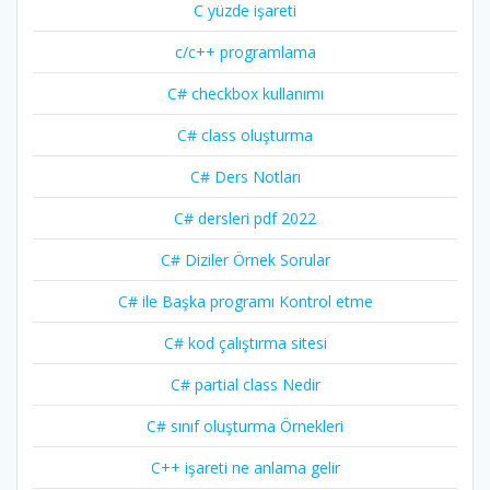
C yüzde işareti
c/c++ programlama
C# checkbox kullanımı
C# class oluşturma
C# Ders Notları
C# dersleri pdf 2022
C# Diziler Örnek Sorular
C# ile Başka programı Kontrol etme
C# kod çalıştırma sitesi
C# partial class Nedir
C# sınıf oluşturma Örnekleri
C++ işareti ne anlama gelir