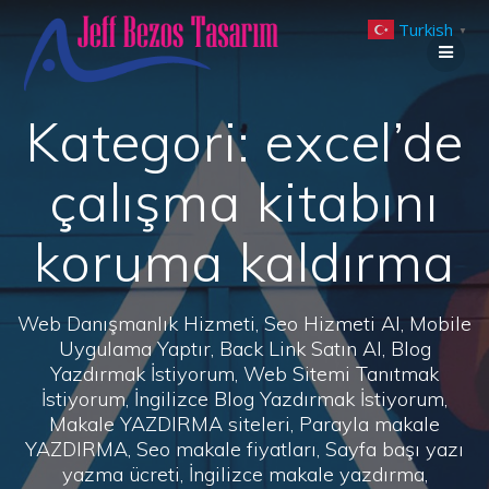
Skip
Turkish
to
▼
content
Kategori:
excel’de
çalışma kitabını
koruma kaldırma
Web Danışmanlık Hizmeti, Seo Hizmeti Al, Mobile
Uygulama Yaptır, Back Link Satın Al, Blog
Yazdırmak İstiyorum, Web Sitemi Tanıtmak
İstiyorum, İngilizce Blog Yazdırmak İstiyorum,
Makale YAZDIRMA siteleri, Parayla makale
YAZDIRMA, Seo makale fiyatları, Sayfa başı yazı
yazma ücreti, İngilizce makale yazdırma,