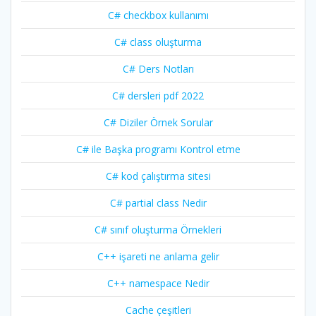
C# checkbox kullanımı
C# class oluşturma
C# Ders Notları
C# dersleri pdf 2022
C# Diziler Örnek Sorular
C# ile Başka programı Kontrol etme
C# kod çalıştırma sitesi
C# partial class Nedir
C# sınıf oluşturma Örnekleri
C++ işareti ne anlama gelir
C++ namespace Nedir
Cache çeşitleri