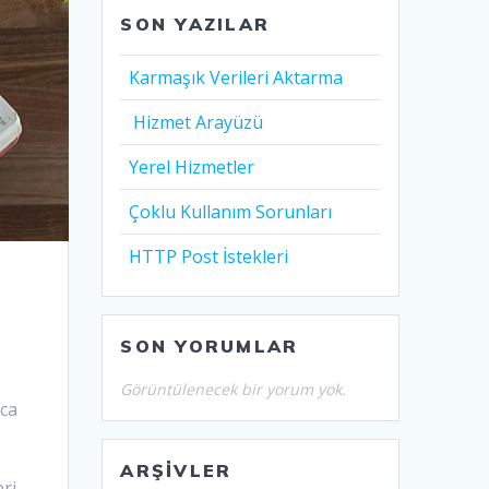
SON YAZILAR
Karmaşık Verileri Aktarma
Hizmet Arayüzü
Yerel Hizmetler
Çoklu Kullanım Sorunları
HTTP Post İstekleri
SON YORUMLAR
Görüntülenecek bir yorum yok.
aca
ARŞIVLER
eri