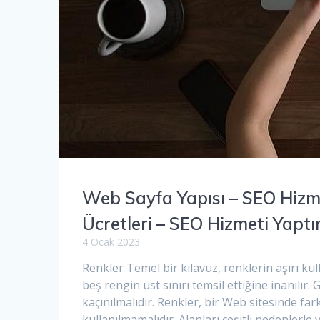
Web Sayfa Yapısı – SEO Hizm
Ücretleri – SEO Hizmeti Yapt
4 Ocak 2023
Renkler Temel bir kılavuz, renklerin aşırı ku
beş rengin üst sınırı temsil ettiğine inanılır.
kaçınılmalıdır. Renkler, bir Web sitesinde fark
kullanılmamalıdır. Alanları çeşitli nedenlerl