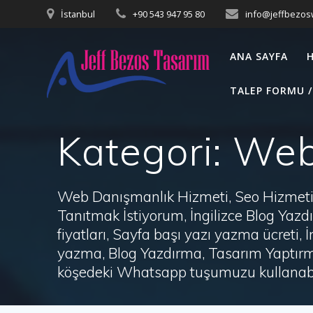
Skip
İstanbul
+90 543 947 95 80
info@jeffbezo
to
content
ANA SAYFA
TALEP FORMU /
Kategori:
Web 
Web Danışmanlık Hizmeti, Seo Hizmeti 
Tanıtmak İstiyorum, İngilizce Blog Ya
fiyatları, Sayfa başı yazı yazma ücret
yazma, Blog Yazdırma, Tasarım Yaptırm
köşedeki Whatsapp tuşumuzu kullanabil