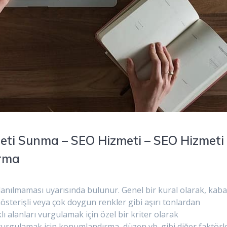
eti Sunma – SEO Hizmeti – SEO Hizmeti
ırma
llanılmaması uyarısında bulunur. Genel bir kural olarak, kab
 Gösterişli veya çok doygun renkler gibi aşırı tonlardan
lı alanları vurgulamak için özel bir kriter olarak
e vurgulamak için konumlandırma, düzen vb. gibi diğer faktörl