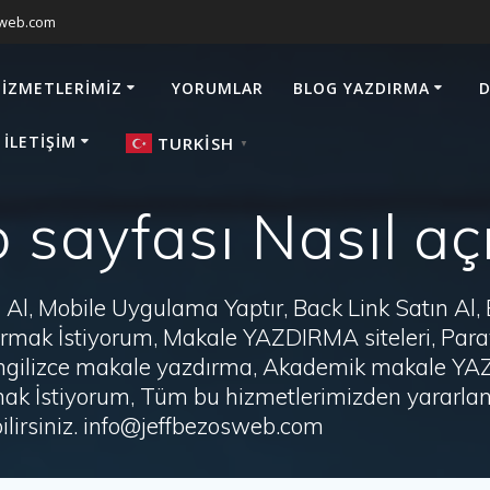
sweb.com
HIZMETLERIMIZ
YORUMLAR
BLOG YAZDIRMA
D
 İLETIŞIM
TURKISH
▼
sayfası Nasıl açı
Al, Mobile Uygulama Yaptır, Back Link Satın Al,
zdırmak İstiyorum, Makale YAZDIRMA siteleri, P
i, İngilizce makale yazdırma, Akademik makale Y
ak İstiyorum, Tüm bu hizmetlerimizden yararlanm
irsiniz. info@jeffbezosweb.com