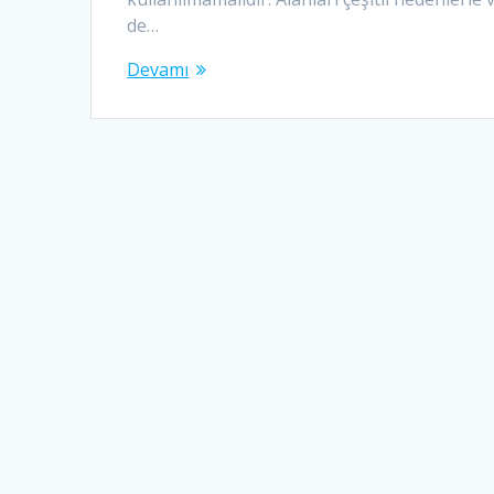
de…
Devamı