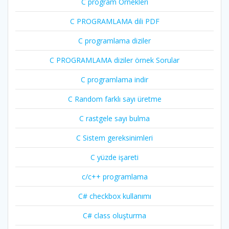
C program Örnekleri
C PROGRAMLAMA dili PDF
C programlama diziler
C PROGRAMLAMA diziler örnek Sorular
C programlama indir
C Random farklı sayı üretme
C rastgele sayı bulma
C Sistem gereksinimleri
C yüzde işareti
c/c++ programlama
C# checkbox kullanımı
C# class oluşturma