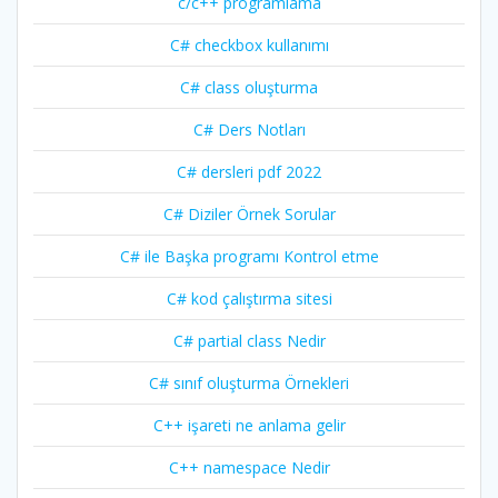
c/c++ programlama
C# checkbox kullanımı
C# class oluşturma
C# Ders Notları
C# dersleri pdf 2022
C# Diziler Örnek Sorular
C# ile Başka programı Kontrol etme
C# kod çalıştırma sitesi
C# partial class Nedir
C# sınıf oluşturma Örnekleri
C++ işareti ne anlama gelir
C++ namespace Nedir