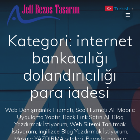
Skip
Turkish
to
▼
content
Kategori:
internet
bankacılığı
dolandırıcılığı
para iadesi
Web Danışmanlık Hizmeti, Seo Hizmeti Al, Mobile
Uygulama Yaptır, Back Link Satın Al, Blog
Yazdırmak İstiyorum, Web Sitemi Tanıtmak
İstiyorum, İngilizce Blog Yazdırmak İstiyorum,
Makale YAZDIRMA siteleri, Parayla makale