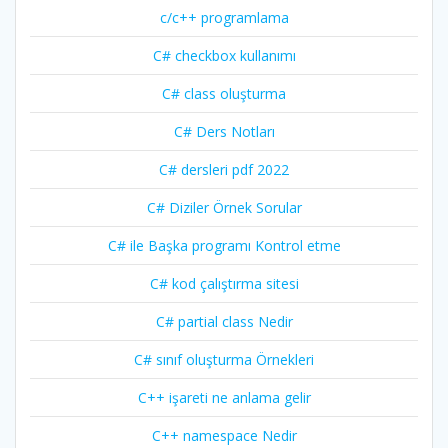
c/c++ programlama
C# checkbox kullanımı
C# class oluşturma
C# Ders Notları
C# dersleri pdf 2022
C# Diziler Örnek Sorular
C# ile Başka programı Kontrol etme
C# kod çalıştırma sitesi
C# partial class Nedir
C# sınıf oluşturma Örnekleri
C++ işareti ne anlama gelir
C++ namespace Nedir