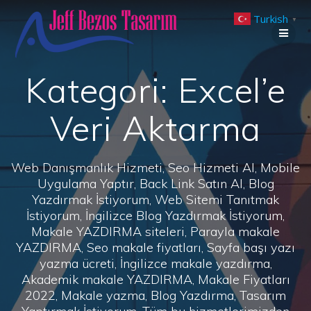
Skip
Turkish
to
▼
content
Kategori:
Excel’e
Veri Aktarma
Web Danışmanlık Hizmeti, Seo Hizmeti Al, Mobile
Uygulama Yaptır, Back Link Satın Al, Blog
Yazdırmak İstiyorum, Web Sitemi Tanıtmak
İstiyorum, İngilizce Blog Yazdırmak İstiyorum,
Makale YAZDIRMA siteleri, Parayla makale
YAZDIRMA, Seo makale fiyatları, Sayfa başı yazı
yazma ücreti, İngilizce makale yazdırma,
Akademik makale YAZDIRMA, Makale Fiyatları
2022, Makale yazma, Blog Yazdırma, Tasarım