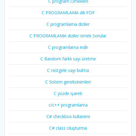
C program Örnekleri
C PROGRAMLAMA dili PDF
C programlama diziler
C PROGRAMLAMA diziler örnek Sorular
C programlama indir
C Random farklı sayı üretme
C rastgele sayı bulma
C Sistem gereksinimleri
C yüzde işareti
c/c++ programlama
C# checkbox kullanımı
C# class oluşturma