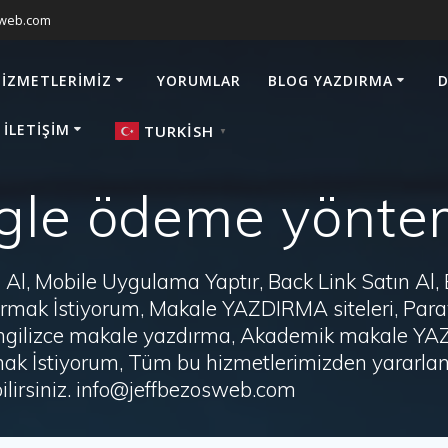
sweb.com
HIZMETLERIMIZ
YORUMLAR
BLOG YAZDIRMA
D
 İLETIŞIM
TURKISH
▼
gle ödeme yönte
Al, Mobile Uygulama Yaptır, Back Link Satın Al,
zdırmak İstiyorum, Makale YAZDIRMA siteleri, P
i, İngilizce makale yazdırma, Akademik makale Y
ak İstiyorum, Tüm bu hizmetlerimizden yararlanm
irsiniz. info@jeffbezosweb.com