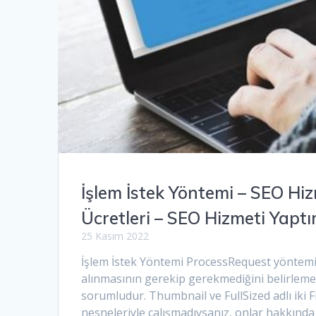
İşlem İstek Yöntemi – SEO Hi
Ücretleri – SEO Hizmeti Yapt
25 Kasım 2022
İşlem İstek Yöntemi ProcessRequest yöntemi
alınmasının gerekip gerekmediğini belirle
sorumludur. Thumbnail ve FullSized adlı iki F
nesneleriyle çalışmadıysanız, onlar hakkında b