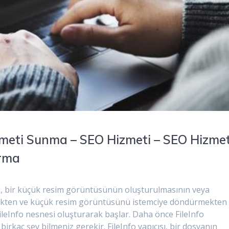
zmeti Sunma – SEO Hizmeti – SEO Hizmet
ırma
, bir küçük resim görüntüsünün oluşturulmasının veya
mekten ve küçük resim görüntüsünü istemciye döndürmekten
ileInfo nesnesi oluşturarak başlar. Daha önce FileInfo
irkaç şey bilmeniz gerekir. FileInfo yapıcısı, bir dosyanın