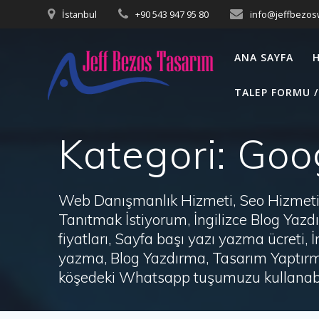
Skip
İstanbul
+90 543 947 95 80
info@jeffbezo
to
content
ANA SAYFA
TALEP FORMU /
Kategori:
Goo
Web Danışmanlık Hizmeti, Seo Hizmeti 
Tanıtmak İstiyorum, İngilizce Blog Ya
fiyatları, Sayfa başı yazı yazma ücret
yazma, Blog Yazdırma, Tasarım Yaptırm
köşedeki Whatsapp tuşumuzu kullanabil