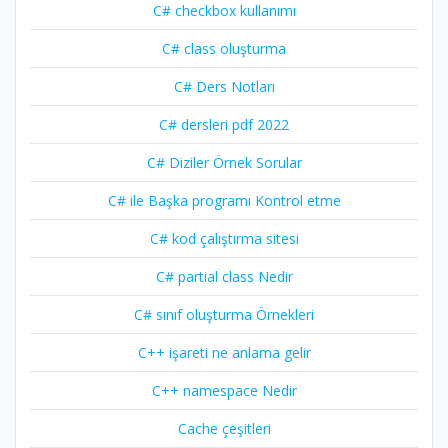
C# checkbox kullanımı
C# class oluşturma
C# Ders Notları
C# dersleri pdf 2022
C# Diziler Örnek Sorular
C# ile Başka programı Kontrol etme
C# kod çalıştırma sitesi
C# partial class Nedir
C# sınıf oluşturma Örnekleri
C++ işareti ne anlama gelir
C++ namespace Nedir
Cache çeşitleri