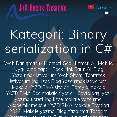
Skip
Turkish
to
▼
content
Kategori:
Binary
serialization in C#
Web Danışmanlık Hizmeti, Seo Hizmeti Al, Mobile
Uygulama Yaptır, Back Link Satın Al, Blog
Yazdırmak İstiyorum, Web Sitemi Tanıtmak
İstiyorum, İngilizce Blog Yazdırmak İstiyorum,
Makale YAZDIRMA siteleri, Parayla makale
YAZDIRMA, Seo makale fiyatları, Sayfa başı yazı
yazma ücreti, İngilizce makale yazdırma,
Akademik makale YAZDIRMA, Makale Fiyatları
2022, Makale yazma, Blog Yazdırma, Tasarım