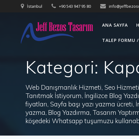
Skip
İstanbul
+90 543 947 95 80
info@jeffbezo
to
content
ANA SAYFA
TALEP FORMU /
Kategori:
Kapa
Web Danışmanlık Hizmeti, Seo Hizmeti 
Tanıtmak İstiyorum, İngilizce Blog Ya
fiyatları, Sayfa başı yazı yazma ücret
yazma, Blog Yazdırma, Tasarım Yaptırm
köşedeki Whatsapp tuşumuzu kullanabil