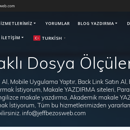
sweb.com
HIZMETLERIMIZ
YORUMLAR
BLOG YAZDIRMA
D
 İLETIŞIM
TURKISH
▼
klı Dosya Ölçüler
Al, Mobile Uygulama Yaptır, Back Link Satın Al,
zdırmak İstiyorum, Makale YAZDIRMA siteleri, P
i, İngilizce makale yazdırma, Akademik makale Y
ak İstiyorum, Tüm bu hizmetlerimizden yararlanm
irsiniz. info@jeffbezosweb.com