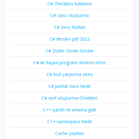
C# checkbox kullanımı
C# class oluşturma
C# Ders Notları
C# dersleri pdf 2022
C# Diziler Örnek Sorular
C# ile Başka programı Kontrol etme
C# kod çalıştırma sitesi
C# partial class Nedir
C# sınıf oluşturma Örnekleri
C++ işareti ne anlama gelir
C++ namespace Nedir
Cache çeşitleri