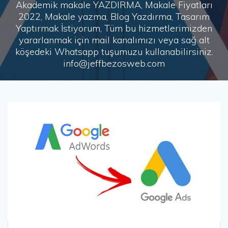
Akademik makale YAZDIRMA, Makale Fiyatları
2022, Makale yazma, Blog Yazdırma, Tasarım
Yaptırmak İstiyorum, Tüm bu hizmetlerimizden
yararlanmak için mail kanalımızı veya sağ alt
köşedeki Whatsapp tuşumuzu kullanabilirsiniz.
info@jeffbezosweb.com