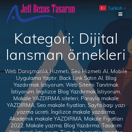
Skip
Turkish
to
▼
content
Kategori:
Dijital
lansman örnekleri
Web Danışmanlık Hizmeti, Seo Hizmeti Al, Mobile
Uygulama Yaptır, Back Link Satın Al, Blog
Yazdırmak İstiyorum, Web Sitemi Tanıtmak
İstiyorum, İngilizce Blog Yazdırmak İstiyorum,
Makale YAZDIRMA siteleri, Parayla makale
YAZDIRMA, Seo makale fiyatları, Sayfa başı yazı
yazma ücreti, İngilizce makale yazdırma,
Akademik makale YAZDIRMA, Makale Fiyatları
2022, Makale yazma, Blog Yazdırma, Tasarım