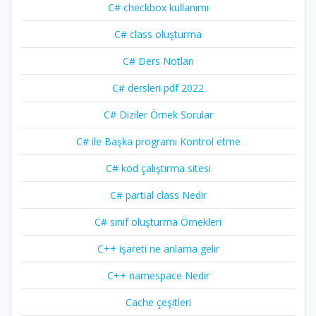
C# checkbox kullanımı
C# class oluşturma
C# Ders Notları
C# dersleri pdf 2022
C# Diziler Örnek Sorular
C# ile Başka programı Kontrol etme
C# kod çalıştırma sitesi
C# partial class Nedir
C# sınıf oluşturma Örnekleri
C++ işareti ne anlama gelir
C++ namespace Nedir
Cache çeşitleri