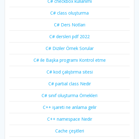
C# checkbox kullanımı
C# class oluşturma
C# Ders Notları
C# dersleri pdf 2022
C# Diziler Örnek Sorular
C# ile Başka programı Kontrol etme
C# kod çalıştırma sitesi
C# partial class Nedir
C# sınıf oluşturma Örnekleri
C++ işareti ne anlama gelir
C++ namespace Nedir
Cache çeşitleri