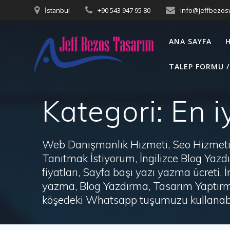
Skip
İstanbul
+90 543 947 95 80
info@jeffbezo
to
content
ANA SAYFA
TALEP FORMU /
Kategori:
En i
Web Danışmanlık Hizmeti, Seo Hizmeti 
Tanıtmak İstiyorum, İngilizce Blog Ya
fiyatları, Sayfa başı yazı yazma ücret
yazma, Blog Yazdırma, Tasarım Yaptırm
köşedeki Whatsapp tuşumuzu kullanabil