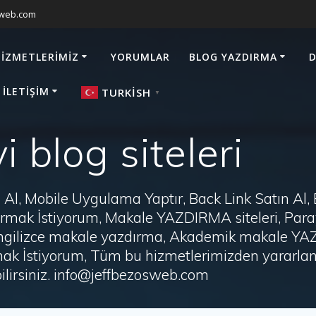
sweb.com
HIZMETLERIMIZ
YORUMLAR
BLOG YAZDIRMA
D
 İLETIŞIM
TURKISH
▼
yi blog siteleri
Al, Mobile Uygulama Yaptır, Back Link Satın Al,
zdırmak İstiyorum, Makale YAZDIRMA siteleri, P
i, İngilizce makale yazdırma, Akademik makale Y
ak İstiyorum, Tüm bu hizmetlerimizden yararlanm
irsiniz. info@jeffbezosweb.com