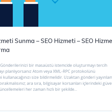
meti Sunma – SEO Hizmeti – SEO Hizme
ırma
önderilerinizi bir masaüstü istemcide oluşturmayı tercih
ayı planlıyorsanız Atom veya XML-RPC protokolünü
i kullanacağınızı size bildirmelidir. Uzaktan gönderi yayınla
ırakmalısınız; ara sıra, bilgisayar korsanları içlerindeki güve
üncellemeleri her zaman hızlı bir şekilde…