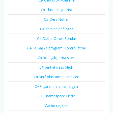
C# checkbox kullanımı
C# class oluşturma
C# Ders Notları
C# dersleri pdf 2022
C# Diziler Örnek Sorular
C# ile Başka programı Kontrol etme
C# kod çalıştırma sitesi
C# partial class Nedir
C# sınıf oluşturma Örnekleri
C++ işareti ne anlama gelir
C++ namespace Nedir
Cache çeşitleri