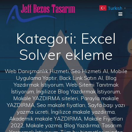
Skip
Turkish
to
▼
content
Kategori:
Excel
Solver ekleme
Web Danışmanlık Hizmeti, Seo Hizmeti Al, Mobile
Uygulama Yaptır, Back Link Satın Al, Blog
Yazdırmak İstiyorum, Web Sitemi Tanıtmak
İstiyorum, İngilizce Blog Yazdırmak İstiyorum,
Makale YAZDIRMA siteleri, Parayla makale
YAZDIRMA, Seo makale fiyatları, Sayfa başı yazı
yazma ücreti, İngilizce makale yazdırma,
Akademik makale YAZDIRMA, Makale Fiyatları
2022, Makale yazma, Blog Yazdırma, Tasarım