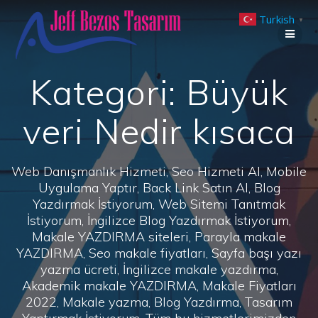
Skip
Turkish
to
▼
content
Kategori:
Büyük
veri Nedir kısaca
Web Danışmanlık Hizmeti, Seo Hizmeti Al, Mobile
Uygulama Yaptır, Back Link Satın Al, Blog
Yazdırmak İstiyorum, Web Sitemi Tanıtmak
İstiyorum, İngilizce Blog Yazdırmak İstiyorum,
Makale YAZDIRMA siteleri, Parayla makale
YAZDIRMA, Seo makale fiyatları, Sayfa başı yazı
yazma ücreti, İngilizce makale yazdırma,
Akademik makale YAZDIRMA, Makale Fiyatları
2022, Makale yazma, Blog Yazdırma, Tasarım