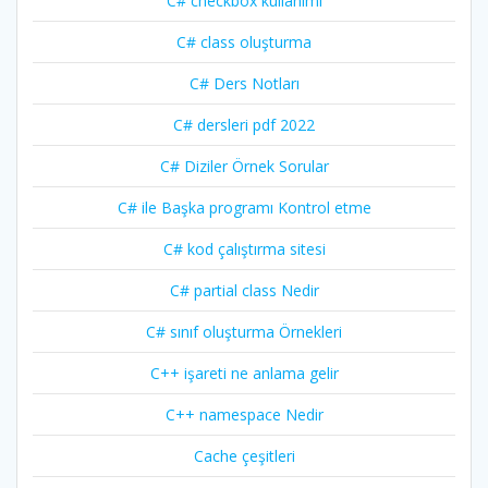
C# checkbox kullanımı
C# class oluşturma
C# Ders Notları
C# dersleri pdf 2022
C# Diziler Örnek Sorular
C# ile Başka programı Kontrol etme
C# kod çalıştırma sitesi
C# partial class Nedir
C# sınıf oluşturma Örnekleri
C++ işareti ne anlama gelir
C++ namespace Nedir
Cache çeşitleri