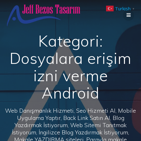
Skip
Turkish
to
▼
content
Kategori:
Dosyalara erişim
izni verme
Android
Web Danışmanlık Hizmeti, Seo Hizmeti Al, Mobile
Uygulama Yaptır, Back Link Satın Al, Blog
Yazdırmak İstiyorum, Web Sitemi Tanıtmak
İstiyorum, İngilizce Blog Yazdırmak İstiyorum,
Makale YAZDIRMA siteleri, Parayla makale