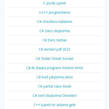
C yüzde işareti
c/c++ programlama
C# checkbox kullanımı
C# class oluşturma
C# Ders Notları
C# dersleri pdf 2022
C# Diziler Örnek Sorular
C# ile Başka programı Kontrol etme
C# kod çalıştırma sitesi
C# partial class Nedir
C# sınıf oluşturma Örnekleri
C++ işareti ne anlama gelir