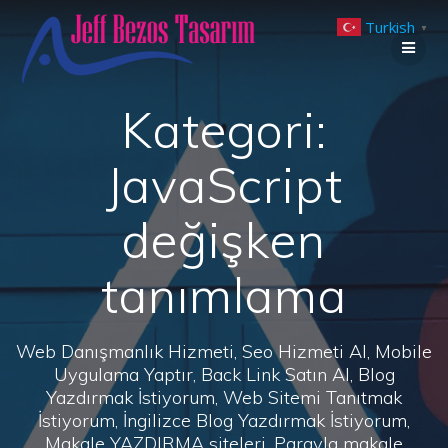
Skip
Turkish
to
▼
content
Kategori:
JavaScript
değişken
tanımlama
Web Danışmanlık Hizmeti, Seo Hizmeti Al, Mobile
Uygulama Yaptır, Back Link Satın Al, Blog
Yazdırmak İstiyorum, Web Sitemi Tanıtmak
İstiyorum, İngilizce Blog Yazdırmak İstiyorum,
Makale YAZDIRMA siteleri, Parayla makale