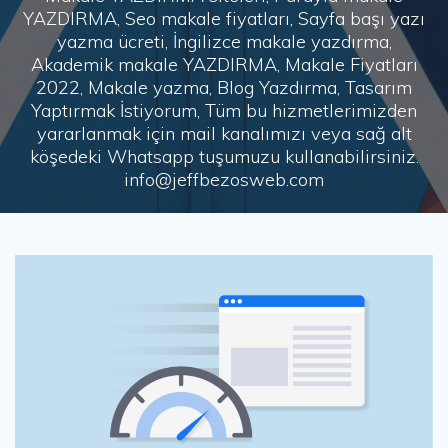
YAZDIRMA, Seo makale fiyatları, Sayfa başı yazı
yazma ücreti, İngilizce makale yazdırma,
Akademik makale YAZDIRMA, Makale Fiyatları
2022, Makale yazma, Blog Yazdırma, Tasarım
Yaptırmak İstiyorum, Tüm bu hizmetlerimizden
yararlanmak için mail kanalımızı veya sağ alt
köşedeki Whatsapp tuşumuzu kullanabilirsiniz.
info@jeffbezosweb.com