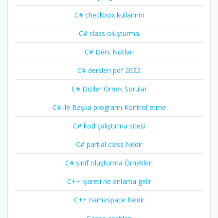
C# checkbox kullanımı
C# class oluşturma
C# Ders Notları
C# dersleri pdf 2022
C# Diziler Örnek Sorular
C# ile Başka programı Kontrol etme
C# kod çalıştırma sitesi
C# partial class Nedir
C# sınıf oluşturma Örnekleri
C++ işareti ne anlama gelir
C++ namespace Nedir