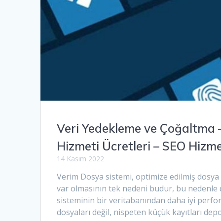
Veri Yedekleme ve Çoğaltma 
Hizmeti Ücretleri – SEO Hizm
14 Kasım 2022
Verim Dosya sistemi, optimize edilmiş dosya 
var olmasının tek nedeni budur, bu nedenl
sisteminin bir veritabanından daha iyi perfo
dosyaları değil, nispeten küçük kayıtları dep