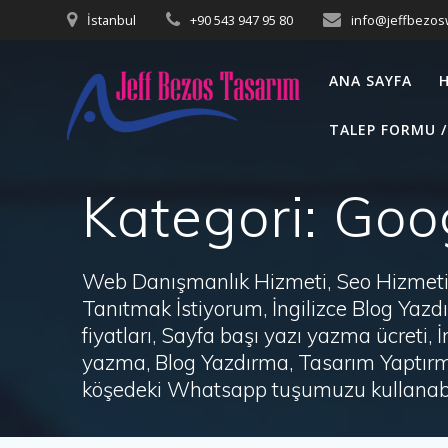
Skip
İstanbul
+90 543 947 95 80
info@jeffbezo
to
content
ANA SAYFA
TALEP FORMU /
Kategori:
Goo
Web Danışmanlık Hizmeti, Seo Hizmeti 
Tanıtmak İstiyorum, İngilizce Blog Ya
fiyatları, Sayfa başı yazı yazma ücret
yazma, Blog Yazdırma, Tasarım Yaptırm
köşedeki Whatsapp tuşumuzu kullanabil