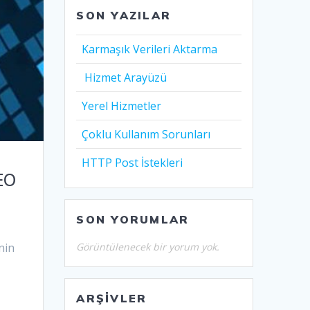
SON YAZILAR
Karmaşık Verileri Aktarma
Hizmet Arayüzü
Yerel Hizmetler
Çoklu Kullanım Sorunları
HTTP Post İstekleri
EO
SON YORUMLAR
Görüntülenecek bir yorum yok.
nin
ARŞIVLER