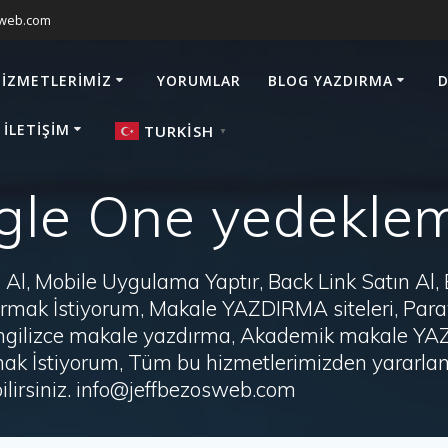
sweb.com
HIZMETLERIMIZ
YORUMLAR
BLOG YAZDIRMA
D
 İLETIŞIM
TURKISH
▼
gle One yedeklem
Al, Mobile Uygulama Yaptır, Back Link Satın Al,
zdırmak İstiyorum, Makale YAZDIRMA siteleri, P
i, İngilizce makale yazdırma, Akademik makale Y
ak İstiyorum, Tüm bu hizmetlerimizden yararlanm
irsiniz. info@jeffbezosweb.com