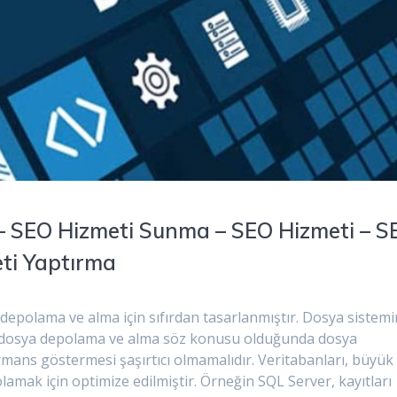
– SEO Hizmeti Sunma – SEO Hizmeti – S
eti Yaptırma
depolama ve alma için sıfırdan tasarlanmıştır. Dosya sistemi
e dosya depolama ve alma söz konusu olduğunda dosya
rmans göstermesi şaşırtıcı olmamalıdır. Veritabanları, büyük
olamak için optimize edilmiştir. Örneğin SQL Server, kayıtları