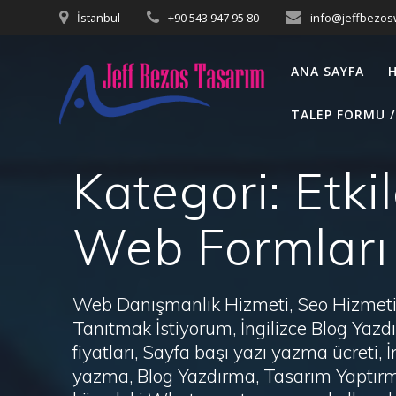
Skip
İstanbul
+90 543 947 95 80
info@jeffbezo
to
content
ANA SAYFA
TALEP FORMU /
Kategori:
Etki
Web Formları
Web Danışmanlık Hizmeti, Seo Hizmeti 
Tanıtmak İstiyorum, İngilizce Blog Ya
fiyatları, Sayfa başı yazı yazma ücret
yazma, Blog Yazdırma, Tasarım Yaptırm