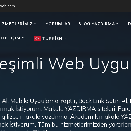
sweb.com
HIZMETLERIMIZ
YORUMLAR
BLOG YAZDIRMA
D
 İLETIŞIM
TURKISH
▼
leşimli Web Uyg
Al, Mobile Uygulama Yaptır, Back Link Satın Al,
zdırmak İstiyorum, Makale YAZDIRMA siteleri, P
i, İngilizce makale yazdırma, Akademik makale Y
ak İstiyorum, Tüm bu hizmetlerimizden yararlanm