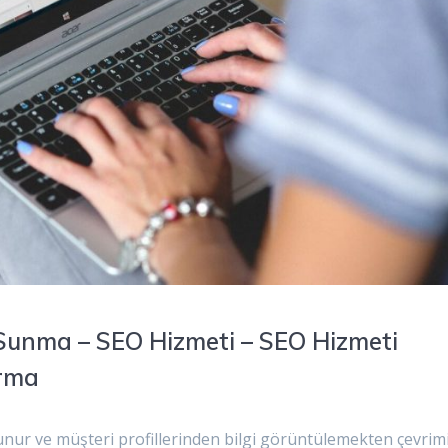
Sunma – SEO Hizmeti – SEO Hizmeti
ırma
ur ve müşteri profillerinden bilgi görüntülemekten çevrimi