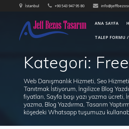
Skip
İstanbul
+90 543 947 95 80
info@jeffbezo
to
content
ANA SAYFA
TALEP FORMU /
Kategori:
Fre
Web Danışmanlık Hizmeti, Seo Hizmeti 
Tanıtmak İstiyorum, İngilizce Blog Ya
fiyatları, Sayfa başı yazı yazma ücret
yazma, Blog Yazdırma, Tasarım Yaptırm
köşedeki Whatsapp tuşumuzu kullanabil