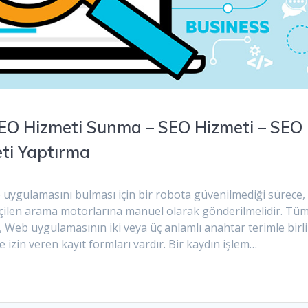
EO Hizmeti Sunma – SEO Hizmeti – SEO
eti Yaptırma
uygulamasını bulması için bir robota güvenilmediği sürece, 
çilen arama motorlarına manuel olarak gönderilmelidir. Tü
 Web uygulamasının iki veya üç anlamlı anahtar terimle birl
e izin veren kayıt formları vardır. Bir kaydın işlem…