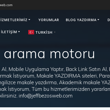
sweb.com
HIZMETLERIMIZ
YORUMLAR
BLOG YAZDIRMA
D
 İLETIŞIM
TURKISH
▼
e arama motoru
Al, Mobile Uygulama Yaptır, Back Link Satın Al,
zdırmak İstiyorum, Makale YAZDIRMA siteleri, P
i, İngilizce makale yazdırma, Akademik makale Y
ak İstiyorum, Tüm bu hizmetlerimizden yararlanm
irsiniz. info@jeffbezosweb.com