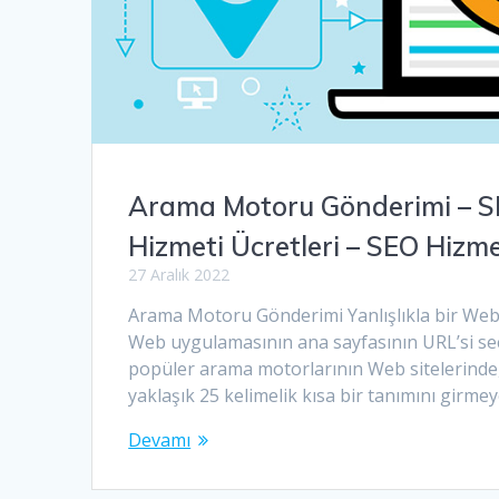
Arama Motoru Gönderimi – S
Hizmeti Ücretleri – SEO Hizm
27 Aralık 2022
Arama Motoru Gönderimi Yanlışlıkla bir Web 
Web uygulamasının ana sayfasının URL’si se
popüler arama motorlarının Web sitelerinde,
yaklaşık 25 kelimelik kısa bir tanımını girmey
Devamı