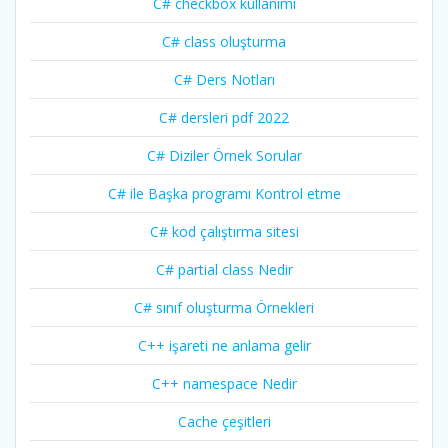
C# checkbox kullanımı
C# class oluşturma
C# Ders Notları
C# dersleri pdf 2022
C# Diziler Örnek Sorular
C# ile Başka programı Kontrol etme
C# kod çalıştırma sitesi
C# partial class Nedir
C# sınıf oluşturma Örnekleri
C++ işareti ne anlama gelir
C++ namespace Nedir
Cache çeşitleri