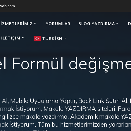
sweb.com
HIZMETLERIMIZ
YORUMLAR
BLOG YAZDIRMA
D
 İLETIŞIM
TURKISH
▼
el Formül değişm
Al, Mobile Uygulama Yaptır, Back Link Satın Al,
zdırmak İstiyorum, Makale YAZDIRMA siteleri, P
i, İngilizce makale yazdırma, Akademik makale Y
ak İstiyorum, Tüm bu hizmetlerimizden yararlanm