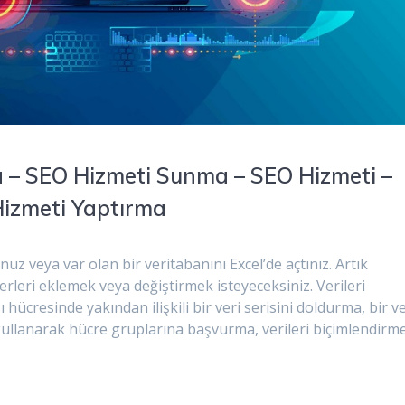
a – SEO Hizmeti Sunma – SEO Hizmeti –
Hizmeti Yaptırma
uz veya var olan bir veritabanını Excel’de açtınız. Artık
rleri eklemek veya değiştirmek isteyeceksiniz. Verileri
ücresinde yakından ilişkili bir veri serisini doldurma, bir ve
 kullanarak hücre gruplarına başvurma, verileri biçimlendirme