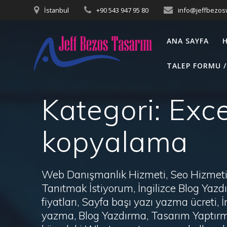
Skip
İstanbul
+90 543 947 95 80
info@jeffbezo
to
content
ANA SAYFA
TALEP FORMU /
Kategori:
Exc
kopyalama
Web Danışmanlık Hizmeti, Seo Hizmeti 
Tanıtmak İstiyorum, İngilizce Blog Ya
fiyatları, Sayfa başı yazı yazma ücret
yazma, Blog Yazdırma, Tasarım Yaptırm