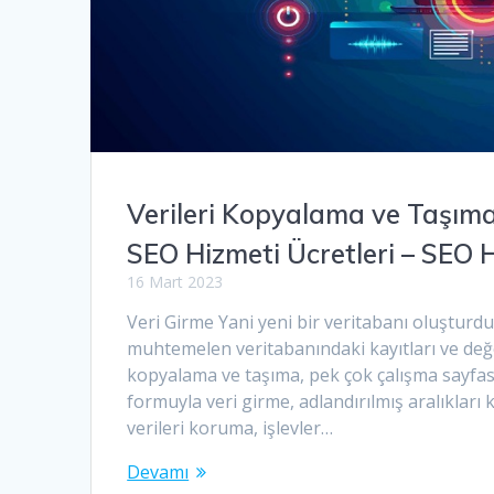
Verileri Kopyalama ve Taşım
SEO Hizmeti Ücretleri – SEO 
16 Mart 2023
Veri Girme Yani yeni bir veritabanı oluşturdun
muhtemelen veritabanındaki kayıtları ve değe
kopyalama ve taşıma, pek çok çalışma sayfası h
formuyla veri girme, adlandırılmış aralıkları
verileri koruma, işlevler…
Devamı