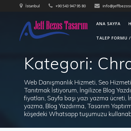
Skip
İstanbul
+90 543 947 95 80
info@jeffbezo
to
content
ANA SAYFA
TALEP FORMU /
Kategori:
Chro
Web Danışmanlık Hizmeti, Seo Hizmeti 
Tanıtmak İstiyorum, İngilizce Blog Ya
fiyatları, Sayfa başı yazı yazma ücret
yazma, Blog Yazdırma, Tasarım Yaptırm
köşedeki Whatsapp tuşumuzu kullanabil