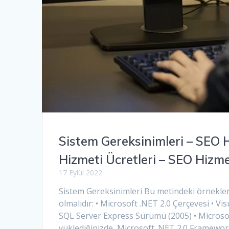
Sistem Gereksinimleri – SEO
Hizmeti Ücretleri – SEO Hizm
17 Eylül 2022
Sistem Gereksinimleri Bu metindeki örnekleri 
olmalıdır: • Microsoft .NET 2.0 Çerçevesi • Vis
SQL Server Express Sürümü (2005) • Microso
yüklediğinizde, Microsoft .NET 2.0 Framewor