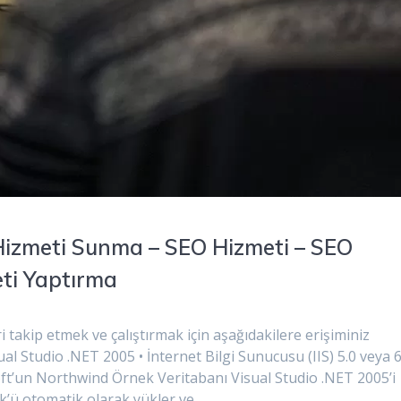
 Hizmeti Sunma – SEO Hizmeti – SEO
eti Yaptırma
takip etmek ve çalıştırmak için aşağıdakilere erişiminiz
ual Studio .NET 2005 • İnternet Bilgi Sunucusu (IIS) 5.0 veya 6
ft’un Northwind Örnek Veritabanı Visual Studio .NET 2005’i
k’ü otomatik olarak yükler ve…