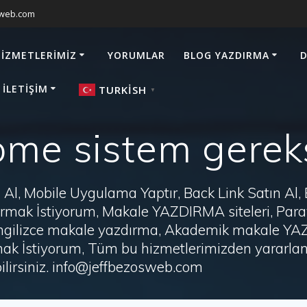
sweb.com
HIZMETLERIMIZ
YORUMLAR
BLOG YAZDIRMA
D
 İLETIŞIM
TURKISH
▼
me sistem gereks
Al, Mobile Uygulama Yaptır, Back Link Satın Al,
zdırmak İstiyorum, Makale YAZDIRMA siteleri, P
i, İngilizce makale yazdırma, Akademik makale Y
ak İstiyorum, Tüm bu hizmetlerimizden yararlanm
irsiniz. info@jeffbezosweb.com