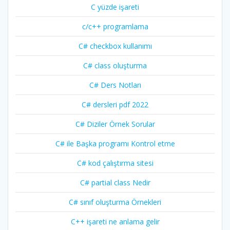
C yüzde işareti
c/c++ programlama
C# checkbox kullanımı
C# class oluşturma
C# Ders Notları
C# dersleri pdf 2022
C# Diziler Örnek Sorular
C# ile Başka programı Kontrol etme
C# kod çalıştırma sitesi
C# partial class Nedir
C# sınıf oluşturma Örnekleri
C++ işareti ne anlama gelir