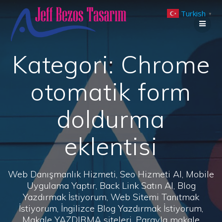
Skip
Turkish
to
▼
content
Kategori:
Chrome
otomatik form
doldurma
eklentisi
Web Danışmanlık Hizmeti, Seo Hizmeti Al, Mobile
Uygulama Yaptır, Back Link Satın Al, Blog
Yazdırmak İstiyorum, Web Sitemi Tanıtmak
İstiyorum, İngilizce Blog Yazdırmak İstiyorum,
Makale YAZDIRMA siteleri, Parayla makale