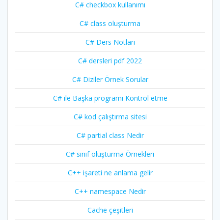
C# checkbox kullanımı
C# class oluşturma
C# Ders Notları
C# dersleri pdf 2022
C# Diziler Örnek Sorular
C# ile Başka programı Kontrol etme
C# kod çalıştırma sitesi
C# partial class Nedir
C# sınıf oluşturma Örnekleri
C++ işareti ne anlama gelir
C++ namespace Nedir
Cache çeşitleri