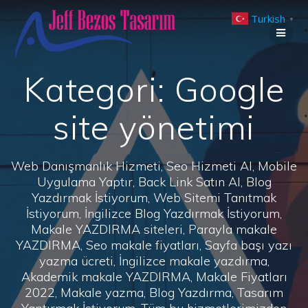
Skip
Turkish
to
▼
content
Kategori:
Google
site yönetimi
Web Danışmanlık Hizmeti, Seo Hizmeti Al, Mobile
Uygulama Yaptır, Back Link Satın Al, Blog
Yazdırmak İstiyorum, Web Sitemi Tanıtmak
İstiyorum, İngilizce Blog Yazdırmak İstiyorum,
Makale YAZDIRMA siteleri, Parayla makale
YAZDIRMA, Seo makale fiyatları, Sayfa başı yazı
yazma ücreti, İngilizce makale yazdırma,
Akademik makale YAZDIRMA, Makale Fiyatları
2022, Makale yazma, Blog Yazdırma, Tasarım