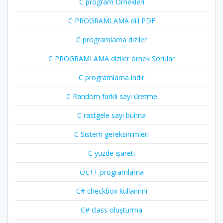
C program Örnekleri
C PROGRAMLAMA dili PDF
C programlama diziler
C PROGRAMLAMA diziler örnek Sorular
C programlama indir
C Random farklı sayı üretme
C rastgele sayı bulma
C Sistem gereksinimleri
C yüzde işareti
c/c++ programlama
C# checkbox kullanımı
C# class oluşturma