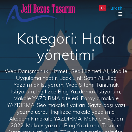
Skip
Turkish
to
▼
content
Kategori:
Hata
yönetimi
Web Danışmanlık Hizmeti, Seo Hizmeti Al, Mobile
Uygulama Yaptır, Back Link Satın Al, Blog
Yazdırmak İstiyorum, Web Sitemi Tanıtmak
İstiyorum, İngilizce Blog Yazdırmak İstiyorum,
Makale YAZDIRMA siteleri, Parayla makale
YAZDIRMA, Seo makale fiyatları, Sayfa başı yazı
yazma ücreti, İngilizce makale yazdırma,
Akademik makale YAZDIRMA, Makale Fiyatları
2022, Makale yazma, Blog Yazdırma, Tasarım