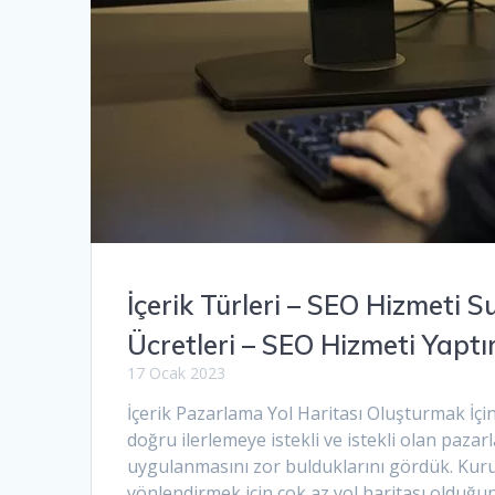
İçerik Türleri – SEO Hizmeti
Ücretleri – SEO Hizmeti Yapt
17 Ocak 2023
İçerik Pazarlama Yol Haritası Oluşturmak İçin
doğru ilerlemeye istekli ve istekli olan pazarl
uygulanmasını zor bulduklarını gördük. Kurul
yönlendirmek için çok az yol haritası olduğun