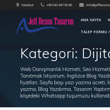
Skip
İstanbul
+90 543 947 95 80
info@jeffbezo
to
content
ANA SAYFA
TALEP FORMU /
Kategori:
Diji
Web Danışmanlık Hizmeti, Seo Hizmeti 
Tanıtmak İstiyorum, İngilizce Blog Ya
fiyatları, Sayfa başı yazı yazma ücret
yazma, Blog Yazdırma, Tasarım Yaptırm
köşedeki Whatsapp tuşumuzu kullanabil