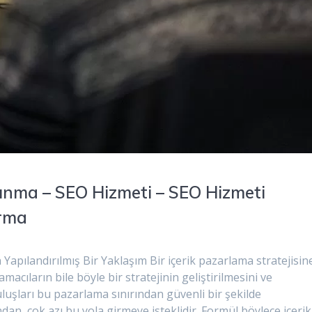
 Sunma – SEO Hizmeti – SEO Hizmeti
ırma
 Yapılandırılmış Bir Yaklaşım Bir içerik pazarlama stratejisin
amacıların bile böyle bir stratejinin geliştirilmesini ve
uşları bu pazarlama sınırından güvenli bir şekilde
dan, çok azı bu yola girmeye isteklidir. Formül böylece içerik