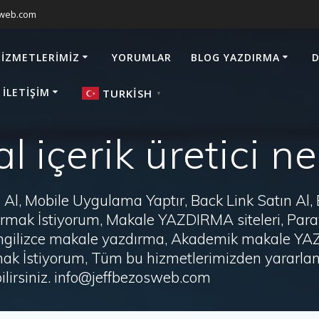
sweb.com
HIZMETLERIMIZ
YORUMLAR
BLOG YAZDIRMA
D
 İLETIŞIM
TURKISH
▼
tal içerik üretici
Al, Mobile Uygulama Yaptır, Back Link Satın Al,
zdırmak İstiyorum, Makale YAZDIRMA siteleri, P
i, İngilizce makale yazdırma, Akademik makale Y
ak İstiyorum, Tüm bu hizmetlerimizden yararlanm
irsiniz. info@jeffbezosweb.com