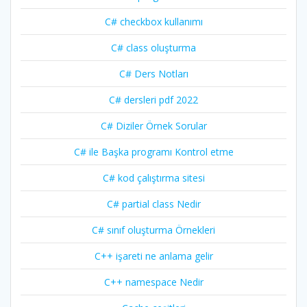
C# checkbox kullanımı
C# class oluşturma
C# Ders Notları
C# dersleri pdf 2022
C# Diziler Örnek Sorular
C# ile Başka programı Kontrol etme
C# kod çalıştırma sitesi
C# partial class Nedir
C# sınıf oluşturma Örnekleri
C++ işareti ne anlama gelir
C++ namespace Nedir