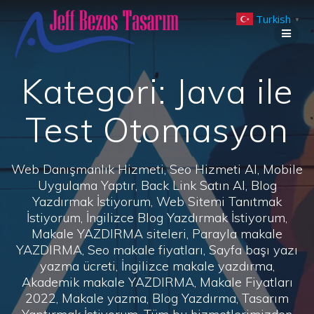
Skip
Turkish
to
▼
content
Kategori:
Java ile
Test Otomasyon
Web Danışmanlık Hizmeti, Seo Hizmeti Al, Mobile
Uygulama Yaptır, Back Link Satın Al, Blog
Yazdırmak İstiyorum, Web Sitemi Tanıtmak
İstiyorum, İngilizce Blog Yazdırmak İstiyorum,
Makale YAZDIRMA siteleri, Parayla makale
YAZDIRMA, Seo makale fiyatları, Sayfa başı yazı
yazma ücreti, İngilizce makale yazdırma,
Akademik makale YAZDIRMA, Makale Fiyatları
2022, Makale yazma, Blog Yazdırma, Tasarım