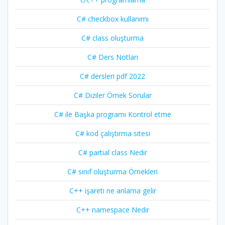
C# checkbox kullanımı
C# class oluşturma
C# Ders Notları
C# dersleri pdf 2022
C# Diziler Örnek Sorular
C# ile Başka programı Kontrol etme
C# kod çalıştırma sitesi
C# partial class Nedir
C# sınıf oluşturma Örnekleri
C++ işareti ne anlama gelir
C++ namespace Nedir