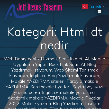
Skip
Turkish
to
▼
content
Kategori:
Html dt
nedir
Web Danışmanlık Hizmeti, Seo Hizmeti Al, Mobile
Uygulama Yaptır, Back Link Satın Al, Blog
Yazdırmak İstiyorum, Web Sitemi Tanıtmak
İstiyorum, İngilizce Blog Yazdırmak İstiyorum,
Makale YAZDIRMA siteleri, Parayla makale
YAZDIRMA, Seo makale fiyatları, Sayfa başı yazı
yazma ücreti, İngilizce makale yazdırma,
Akademik makale YAZDIRMA, Makale Fiyatları
2022, Makale yazma, Blog Yazdırma, Tasarım