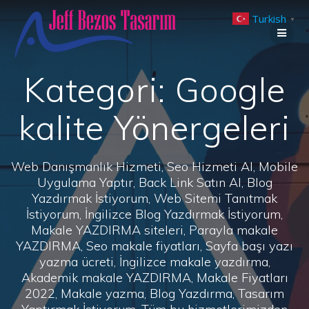
Skip
Turkish
to
▼
content
Kategori:
Google
kalite Yönergeleri
Web Danışmanlık Hizmeti, Seo Hizmeti Al, Mobile
Uygulama Yaptır, Back Link Satın Al, Blog
Yazdırmak İstiyorum, Web Sitemi Tanıtmak
İstiyorum, İngilizce Blog Yazdırmak İstiyorum,
Makale YAZDIRMA siteleri, Parayla makale
YAZDIRMA, Seo makale fiyatları, Sayfa başı yazı
yazma ücreti, İngilizce makale yazdırma,
Akademik makale YAZDIRMA, Makale Fiyatları
2022, Makale yazma, Blog Yazdırma, Tasarım