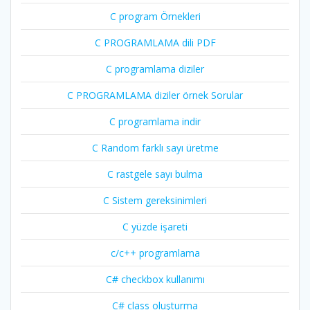
C program Örnekleri
C PROGRAMLAMA dili PDF
C programlama diziler
C PROGRAMLAMA diziler örnek Sorular
C programlama indir
C Random farklı sayı üretme
C rastgele sayı bulma
C Sistem gereksinimleri
C yüzde işareti
c/c++ programlama
C# checkbox kullanımı
C# class oluşturma