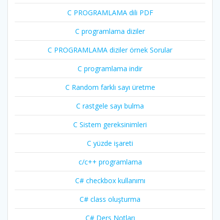
C PROGRAMLAMA dili PDF
C programlama diziler
C PROGRAMLAMA diziler örnek Sorular
C programlama indir
C Random farklı sayı üretme
C rastgele sayı bulma
C Sistem gereksinimleri
C yüzde işareti
c/c++ programlama
C# checkbox kullanımı
C# class oluşturma
C# Ders Notları