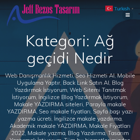
Skip
Turkish
to
▼
content
Kategori:
Ağ
geçidi Nedir
Web Danışmanlık Hizmeti, Seo Hizmeti Al, Mobile
Uygulama Yaptır, Back Link Satın Al, Blog
Yazdırmak İstiyorum, Web Sitemi Tanıtmak
İstiyorum, İngilizce Blog Yazdırmak İstiyorum,
Makale YAZDIRMA siteleri, Parayla makale
YAZDIRMA, Seo makale fiyatları, Sayfa başı yazı
yazma ücreti, İngilizce makale yazdırma,
Akademik makale YAZDIRMA, Makale Fiyatları
2022, Makale yazma, Blog Yazdırma, Tasarım