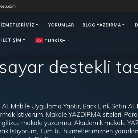
sweb.com
HIZMETLERIMIZ
YORUMLAR
BLOG YAZDIRMA
D
 İLETIŞIM
TURKISH
▼
isayar destekli t
Al, Mobile Uygulama Yaptır, Back Link Satın Al,
zdırmak İstiyorum, Makale YAZDIRMA siteleri, P
i, İngilizce makale yazdırma, Akademik makale Y
ak İstiyorum, Tüm bu hizmetlerimizden yararlanm