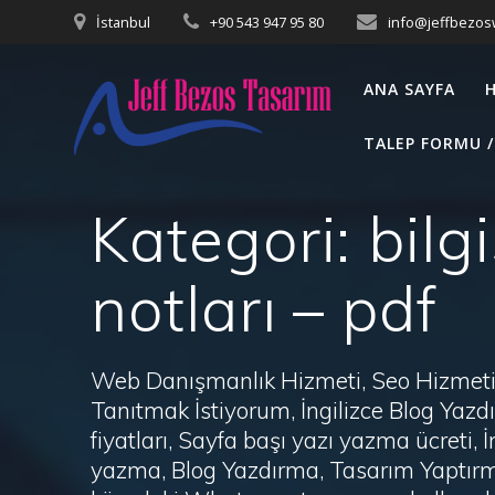
Skip
İstanbul
+90 543 947 95 80
info@jeffbezo
to
content
ANA SAYFA
TALEP FORMU /
Kategori:
bilg
notları – pdf
Web Danışmanlık Hizmeti, Seo Hizmeti 
Tanıtmak İstiyorum, İngilizce Blog Ya
fiyatları, Sayfa başı yazı yazma ücret
yazma, Blog Yazdırma, Tasarım Yaptırm