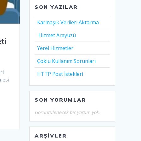
SON YAZILAR
Karmaşık Verileri Aktarma
Hizmet Arayüzü
ti
Yerel Hizmetler
Çoklu Kullanım Sorunları
ri
HTTP Post İstekleri
tmesi
SON YORUMLAR
Görüntülenecek bir yorum yok.
ARŞIVLER