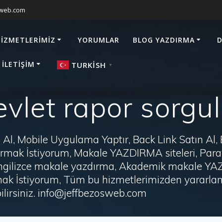
sweb.com
HIZMETLERIMIZ
YORUMLAR
BLOG YAZDIRMA
D
 İLETIŞIM
TURKISH
▼
vlet rapor sorg
Al, Mobile Uygulama Yaptır, Back Link Satın Al,
zdırmak İstiyorum, Makale YAZDIRMA siteleri, P
i, İngilizce makale yazdırma, Akademik makale Y
ak İstiyorum, Tüm bu hizmetlerimizden yararlanm
irsiniz. info@jeffbezosweb.com