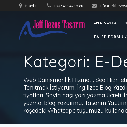
Skip
İstanbul
+90 543 947 95 80
info@jeffbezo
to
content
ANA SAYFA
TALEP FORMU /
Kategori:
E-De
Web Danışmanlık Hizmeti, Seo Hizmeti 
Tanıtmak İstiyorum, İngilizce Blog Ya
fiyatları, Sayfa başı yazı yazma ücret
yazma, Blog Yazdırma, Tasarım Yaptırm
köşedeki Whatsapp tuşumuzu kullanabil