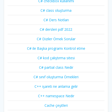
C# checkbox kullanımı
C# class oluşturma
C# Ders Notları
C# dersleri pdf 2022
C# Diziler Örnek Sorular
C# ile Başka programı Kontrol etme
C# kod çalıştırma sitesi
C# partial class Nedir
C# sınıf oluşturma Örnekleri
C++ işareti ne anlama gelir
C++ namespace Nedir
Cache çeşitleri