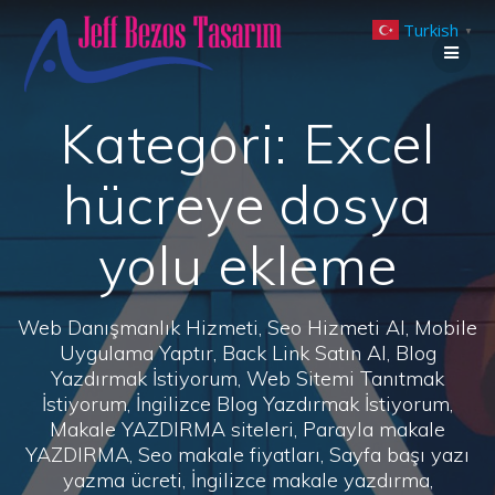
Skip
Turkish
to
▼
content
Kategori:
Excel
hücreye dosya
yolu ekleme
Web Danışmanlık Hizmeti, Seo Hizmeti Al, Mobile
Uygulama Yaptır, Back Link Satın Al, Blog
Yazdırmak İstiyorum, Web Sitemi Tanıtmak
İstiyorum, İngilizce Blog Yazdırmak İstiyorum,
Makale YAZDIRMA siteleri, Parayla makale
YAZDIRMA, Seo makale fiyatları, Sayfa başı yazı
yazma ücreti, İngilizce makale yazdırma,