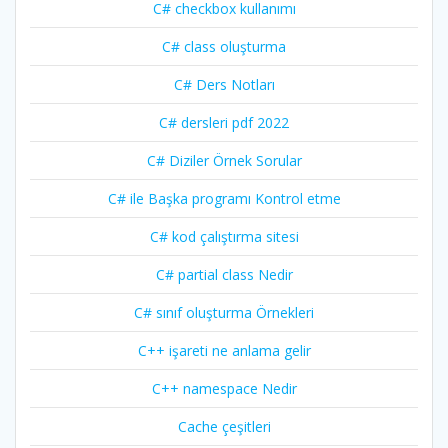
C# checkbox kullanımı
C# class oluşturma
C# Ders Notları
C# dersleri pdf 2022
C# Diziler Örnek Sorular
C# ile Başka programı Kontrol etme
C# kod çalıştırma sitesi
C# partial class Nedir
C# sınıf oluşturma Örnekleri
C++ işareti ne anlama gelir
C++ namespace Nedir
Cache çeşitleri