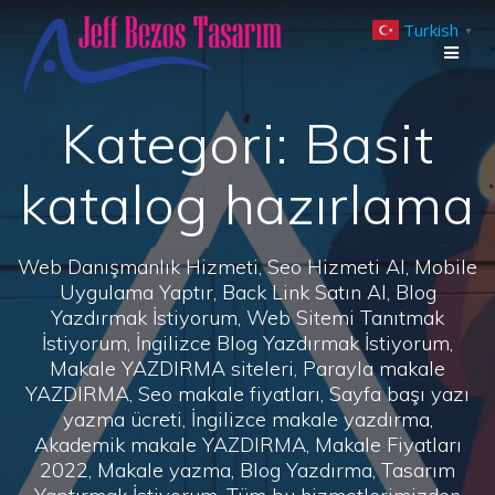
Skip
Turkish
to
▼
content
Kategori:
Basit
katalog hazırlama
Web Danışmanlık Hizmeti, Seo Hizmeti Al, Mobile
Uygulama Yaptır, Back Link Satın Al, Blog
Yazdırmak İstiyorum, Web Sitemi Tanıtmak
İstiyorum, İngilizce Blog Yazdırmak İstiyorum,
Makale YAZDIRMA siteleri, Parayla makale
YAZDIRMA, Seo makale fiyatları, Sayfa başı yazı
yazma ücreti, İngilizce makale yazdırma,
Akademik makale YAZDIRMA, Makale Fiyatları
2022, Makale yazma, Blog Yazdırma, Tasarım