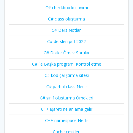
C# checkbox kullanımı
C# class oluşturma
C# Ders Notları
C# dersleri pdf 2022
C# Diziler Örnek Sorular
C# ile Başka programı Kontrol etme
C# kod çalıştırma sitesi
C# partial class Nedir
C# sınıf oluşturma Örnekleri
C++ işareti ne anlama gelir
C++ namespace Nedir
Cache çeşitleri