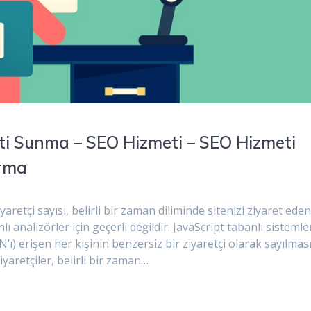
meti Sunma – SEO Hizmeti – SEO Hizmeti
ırma
iyaretçi sayısı, belirli bir zaman diliminde sitenizi ziyaret ede
lı analizörler için geçerli değildir. JavaScript tabanlı sisteml
AN’ı) erişen her kişinin benzersiz bir ziyaretçi olarak sayılmas
iyaretçiler, belirli bir zaman…