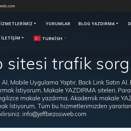
sweb.com
HIZMETLERIMIZ
YORUMLAR
BLOG YAZDIRMA
D
 İLETIŞIM
TURKISH
▼
sitesi trafik sor
Al, Mobile Uygulama Yaptır, Back Link Satın Al,
zdırmak İstiyorum, Makale YAZDIRMA siteleri, P
i, İngilizce makale yazdırma, Akademik makale Y
ak İstiyorum, Tüm bu hizmetlerimizden yararlanm
irsiniz. info@jeffbezosweb.com