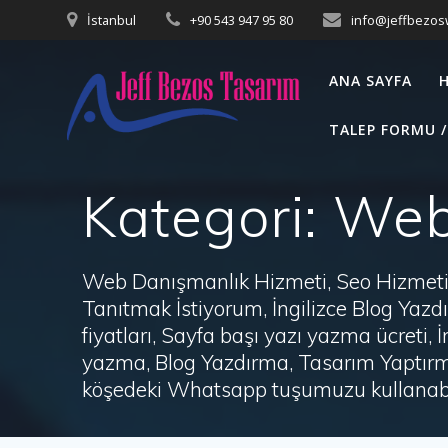
Skip
İstanbul
+90 543 947 95 80
info@jeffbezo
to
content
ANA SAYFA
TALEP FORMU /
Kategori:
Web 
Web Danışmanlık Hizmeti, Seo Hizmeti 
Tanıtmak İstiyorum, İngilizce Blog Ya
fiyatları, Sayfa başı yazı yazma ücret
yazma, Blog Yazdırma, Tasarım Yaptırm
köşedeki Whatsapp tuşumuzu kullanabil