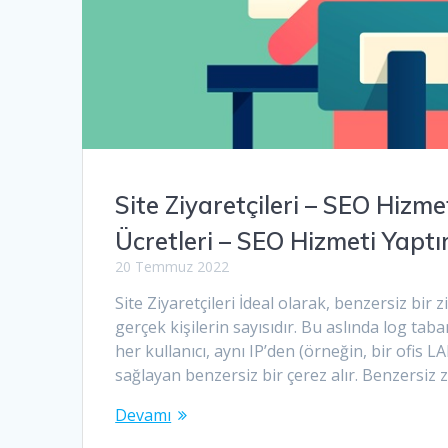
Site Ziyaretçileri – SEO Hiz
Ücretleri – SEO Hizmeti Yapt
20 Temmuz 2022
Site Ziyaretçileri İdeal olarak, benzersiz bir z
gerçek kişilerin sayısıdır. Bu aslında log taban
her kullanıcı, aynı IP’den (örneğin, bir ofis L
sağlayan benzersiz bir çerez alır. Benzersiz z
Devamı