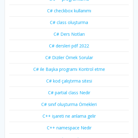
C# checkbox kullanımı
C# class oluşturma
C# Ders Notları
C# dersleri pdf 2022
C# Diziler Örnek Sorular
C# ile Başka programı Kontrol etme
C# kod çalıştırma sitesi
C# partial class Nedir
C# sınıf oluşturma Örnekleri
C++ işareti ne anlama gelir
C++ namespace Nedir