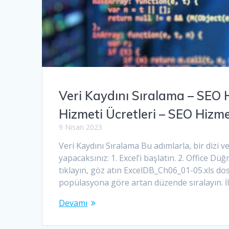
Veri Kaydını Sıralama – SEO
Hizmeti Ücretleri – SEO Hizm
9 Nisan 2023
Veri Kaydını Sıralama Bu adımlarla, bir dizi 
yapacaksınız: 1. Excel’i başlatın. 2. Office D
tıklayın, göz atın ExcelDB_Ch06_01-05.xls dosya
popülasyona göre artan düzende sıralayın. İl
Devamı