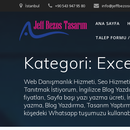
Skip
İstanbul
+90 543 947 95 80
info@jeffbezo
to
content
ANA SAYFA
TALEP FORMU /
Kategori:
Exce
Web Danışmanlık Hizmeti, Seo Hizmeti 
Tanıtmak İstiyorum, İngilizce Blog Ya
fiyatları, Sayfa başı yazı yazma ücret
yazma, Blog Yazdırma, Tasarım Yaptırm
köşedeki Whatsapp tuşumuzu kullanabil