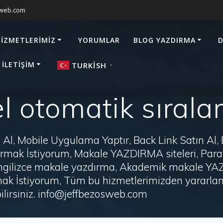
sweb.com
HIZMETLERIMIZ
YORUMLAR
BLOG YAZDIRMA
D
 İLETIŞIM
TURKISH
▼
l otomatik sıral
Al, Mobile Uygulama Yaptır, Back Link Satın Al,
zdırmak İstiyorum, Makale YAZDIRMA siteleri, P
i, İngilizce makale yazdırma, Akademik makale Y
ak İstiyorum, Tüm bu hizmetlerimizden yararlanm
irsiniz. info@jeffbezosweb.com