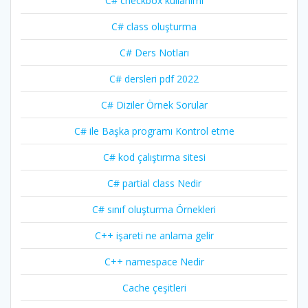
C# checkbox kullanımı
C# class oluşturma
C# Ders Notları
C# dersleri pdf 2022
C# Diziler Örnek Sorular
C# ile Başka programı Kontrol etme
C# kod çalıştırma sitesi
C# partial class Nedir
C# sınıf oluşturma Örnekleri
C++ işareti ne anlama gelir
C++ namespace Nedir
Cache çeşitleri