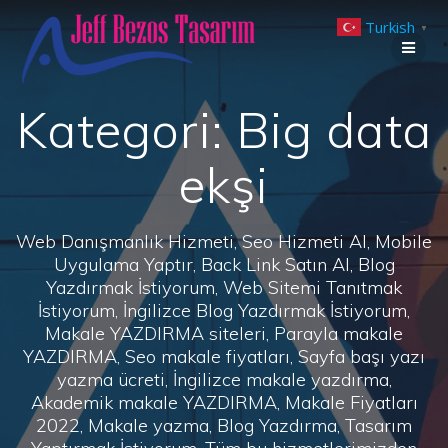
Skip
Turkish
to
▼
content
Kategori:
Big data
ekşi
Web Danışmanlık Hizmeti, Seo Hizmeti Al, Mobile
Uygulama Yaptır, Back Link Satın Al, Blog
Yazdırmak İstiyorum, Web Sitemi Tanıtmak
İstiyorum, İngilizce Blog Yazdırmak İstiyorum,
Makale YAZDIRMA siteleri, Parayla makale
YAZDIRMA, Seo makale fiyatları, Sayfa başı yazı
yazma ücreti, İngilizce makale yazdırma,
Akademik makale YAZDIRMA, Makale Fiyatları
2022, Makale yazma, Blog Yazdırma, Tasarım