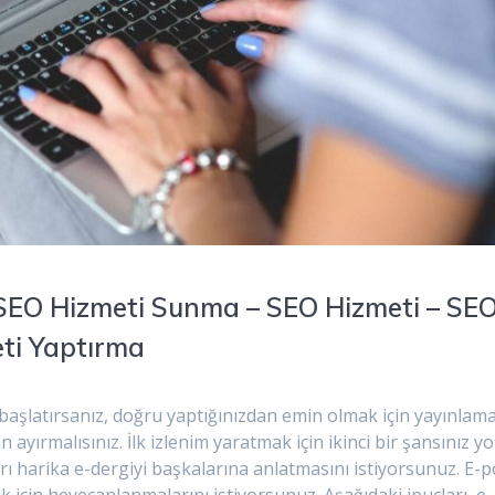
 – SEO Hizmeti Sunma – SEO Hizmeti – SE
eti Yaptırma
i başlatırsanız, doğru yaptığınızdan emin olmak için yayınla
yırmalısınız. İlk izlenim yaratmak için ikinci bir şansınız y
ı harika e-dergiyi başkalarına anlatmasını istiyorsunuz. E-
 için heyecanlanmalarını istiyorsunuz. Aşağıdaki ipuçları, e-