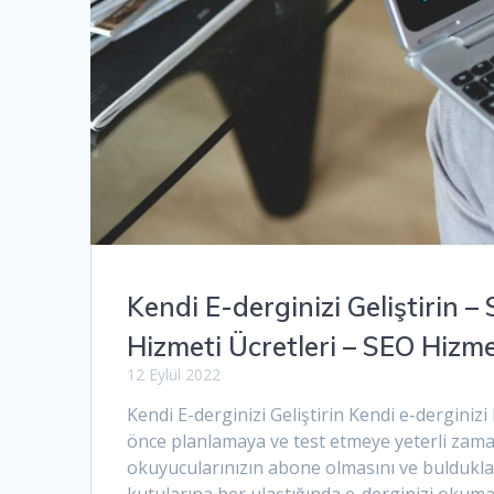
Kendi E-derginizi Geliştirin
Hizmeti Ücretleri – SEO Hizm
12 Eylül 2022
Kendi E-derginizi Geliştirin Kendi e-derginiz
önce planlamaya ve test etmeye yeterli zaman a
okuyucularınızın abone olmasını ve bulduklar
kutularına her ulaştığında e-derginizi okumak