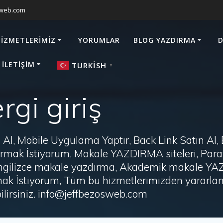
sweb.com
HIZMETLERIMIZ
YORUMLAR
BLOG YAZDIRMA
D
 İLETIŞIM
TURKISH
▼
rgi giriş
Al, Mobile Uygulama Yaptır, Back Link Satın Al,
zdırmak İstiyorum, Makale YAZDIRMA siteleri, P
i, İngilizce makale yazdırma, Akademik makale Y
ak İstiyorum, Tüm bu hizmetlerimizden yararlanm
irsiniz. info@jeffbezosweb.com