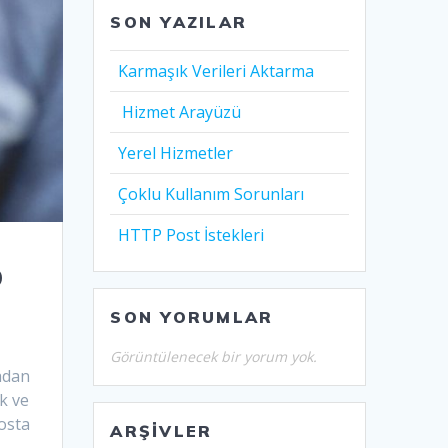
SON YAZILAR
Karmaşık Verileri Aktarma
Hizmet Arayüzü
Yerel Hizmetler
Çoklu Kullanım Sorunları
HTTP Post İstekleri
O
SON YORUMLAR
Görüntülenecek bir yorum yok.
madan
ok ve
posta
ARŞIVLER