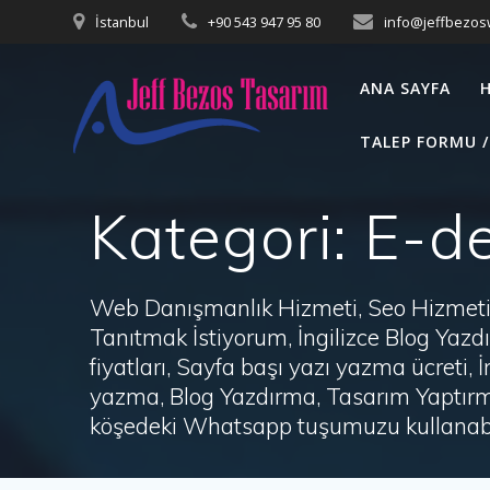
Skip
İstanbul
+90 543 947 95 80
info@jeffbezo
to
content
ANA SAYFA
TALEP FORMU /
Kategori:
E-de
Web Danışmanlık Hizmeti, Seo Hizmeti 
Tanıtmak İstiyorum, İngilizce Blog Ya
fiyatları, Sayfa başı yazı yazma ücret
yazma, Blog Yazdırma, Tasarım Yaptırm
köşedeki Whatsapp tuşumuzu kullanabil