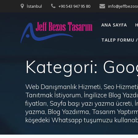
Skip
İstanbul
+90 543 947 95 80
info@jeffbezo
to
content
ANA SAYFA
TALEP FORMU /
Kategori:
Goog
Web Danışmanlık Hizmeti, Seo Hizmeti 
Tanıtmak İstiyorum, İngilizce Blog Ya
fiyatları, Sayfa başı yazı yazma ücret
yazma, Blog Yazdırma, Tasarım Yaptırm
köşedeki Whatsapp tuşumuzu kullanabil