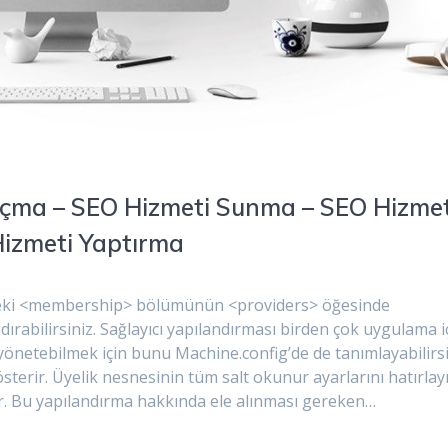
Açma – SEO Hizmeti Sunma – SEO Hizmet
Hizmeti Yaptırma
g’deki <membership> bölümünün <providers> öğesinde
ndırabilirsiniz. Sağlayıcı yapılandırması birden çok uygulama i
 yönetebilmek için bunu Machine.config’de de tanımlayabilirsi
sterir. Üyelik nesnesinin tüm salt okunur ayarlarını hatırlayı
ır. Bu yapılandırma hakkında ele alınması gereken…