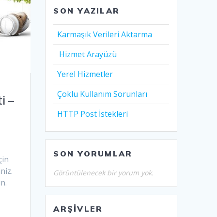
SON YAZILAR
Karmaşık Verileri Aktarma
Hizmet Arayüzü
Yerel Hizmetler
Çoklu Kullanım Sorunları
i –
HTTP Post İstekleri
SON YORUMLAR
çin
niz.
Görüntülenecek bir yorum yok.
n.
ARŞIVLER