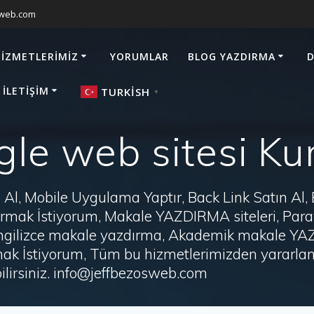
sweb.com
HIZMETLERIMIZ
YORUMLAR
BLOG YAZDIRMA
D
 İLETIŞIM
TURKISH
▼
le web sitesi Ku
Al, Mobile Uygulama Yaptır, Back Link Satın Al,
zdırmak İstiyorum, Makale YAZDIRMA siteleri, P
i, İngilizce makale yazdırma, Akademik makale Y
ak İstiyorum, Tüm bu hizmetlerimizden yararlanm
irsiniz. info@jeffbezosweb.com