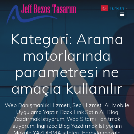
Skip
Turkish
to
▼
content
Kategori:
Arama
motorlarında
parametresi ne
amaçla kullanılır
Web Danışmanlık Hizmeti, Seo Hizmeti Al, Mobile
Uygulama Yaptır, Back Link Satın Al, Blog
Yazdırmak İstiyorum, Web Sitemi Tanıtmak
İstiyorum, İngilizce Blog Yazdırmak İstiyorum,
Makale YAZDIRMA siteleri, Parayla makale