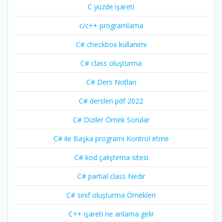
C yüzde işareti
c/c++ programlama
C# checkbox kullanımı
C# class oluşturma
C# Ders Notları
C# dersleri pdf 2022
C# Diziler Örnek Sorular
C# ile Başka programı Kontrol etme
C# kod çalıştırma sitesi
C# partial class Nedir
C# sınıf oluşturma Örnekleri
C++ işareti ne anlama gelir