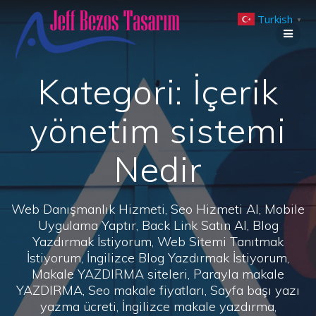
Skip
Turkish
to
▼
content
Kategori:
İçerik
yönetim sistemi
Nedir
Web Danışmanlık Hizmeti, Seo Hizmeti Al, Mobile
Uygulama Yaptır, Back Link Satın Al, Blog
Yazdırmak İstiyorum, Web Sitemi Tanıtmak
İstiyorum, İngilizce Blog Yazdırmak İstiyorum,
Makale YAZDIRMA siteleri, Parayla makale
YAZDIRMA, Seo makale fiyatları, Sayfa başı yazı
yazma ücreti, İngilizce makale yazdırma,