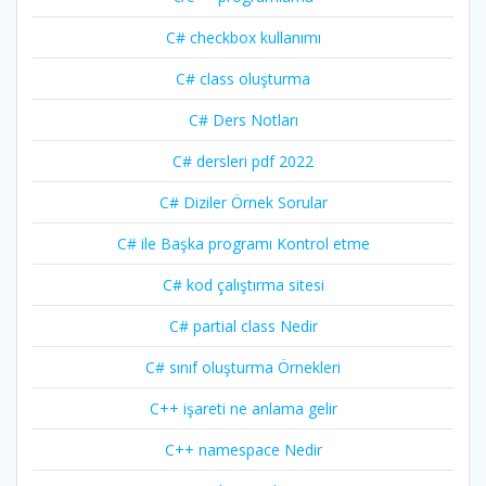
C# checkbox kullanımı
C# class oluşturma
C# Ders Notları
C# dersleri pdf 2022
C# Diziler Örnek Sorular
C# ile Başka programı Kontrol etme
C# kod çalıştırma sitesi
C# partial class Nedir
C# sınıf oluşturma Örnekleri
C++ işareti ne anlama gelir
C++ namespace Nedir