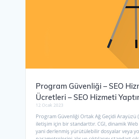
Program Güvenliği – SEO Hiz
Ücretleri – SEO Hizmeti Yapt
12 Ocak 2023
Program Güvenliği Ortak Ağ Geçidi Arayüzü (
iletişim için bir standarttır. CGI, dinamik Web
yani derlenmiş yürütülebilir dosyalar veya yor
parametrelerini alır ve çıktılarını standart çık