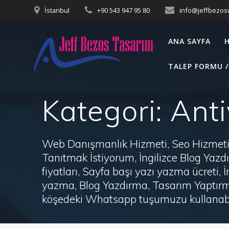
Skip
İstanbul
+90 543 947 95 80
info@jeffbezo
to
content
ANA SAYFA
TALEP FORMU /
Kategori:
Anti
Web Danışmanlık Hizmeti, Seo Hizmeti 
Tanıtmak İstiyorum, İngilizce Blog Ya
fiyatları, Sayfa başı yazı yazma ücret
yazma, Blog Yazdırma, Tasarım Yaptırm
köşedeki Whatsapp tuşumuzu kullanabil