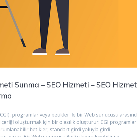
meti Sunma – SEO Hizmeti – SEO Hizmet
ırma
CGI), programlar veya betikler ile bir Web sunucusu arasınd
 içeriği oluşturmak için bir olasılık oluşturur. CGI programları
umlanabilir betikler, standart girdi yoluyla girdi
tıya yazar. Bir Web sunucusu ilgili çıktıyı işleyebilir ve…