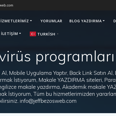
sweb.com
HIZMETLERIMIZ
YORUMLAR
BLOG YAZDIRMA
D
 İLETIŞIM
TURKISH
▼
virüs programları
Al, Mobile Uygulama Yaptır, Back Link Satın Al,
zdırmak İstiyorum, Makale YAZDIRMA siteleri, P
i, İngilizce makale yazdırma, Akademik makale Y
ak İstiyorum, Tüm bu hizmetlerimizden yararlanm
irsiniz. info@jeffbezosweb.com