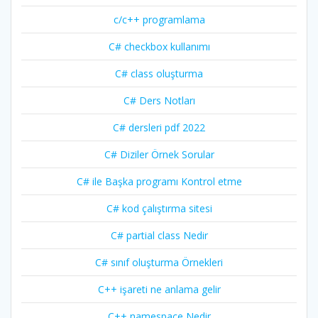
c/c++ programlama
C# checkbox kullanımı
C# class oluşturma
C# Ders Notları
C# dersleri pdf 2022
C# Diziler Örnek Sorular
C# ile Başka programı Kontrol etme
C# kod çalıştırma sitesi
C# partial class Nedir
C# sınıf oluşturma Örnekleri
C++ işareti ne anlama gelir
C++ namespace Nedir