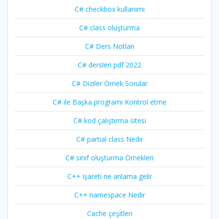
C# checkbox kullanımı
C# class oluşturma
C# Ders Notları
C# dersleri pdf 2022
C# Diziler Örnek Sorular
C# ile Başka programı Kontrol etme
C# kod çalıştırma sitesi
C# partial class Nedir
C# sınıf oluşturma Örnekleri
C++ işareti ne anlama gelir
C++ namespace Nedir
Cache çeşitleri