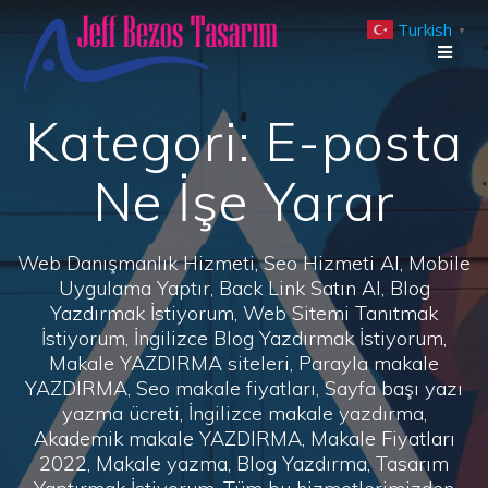
Skip
Turkish
to
▼
content
Kategori:
E-posta
Ne İşe Yarar
Web Danışmanlık Hizmeti, Seo Hizmeti Al, Mobile
Uygulama Yaptır, Back Link Satın Al, Blog
Yazdırmak İstiyorum, Web Sitemi Tanıtmak
İstiyorum, İngilizce Blog Yazdırmak İstiyorum,
Makale YAZDIRMA siteleri, Parayla makale
YAZDIRMA, Seo makale fiyatları, Sayfa başı yazı
yazma ücreti, İngilizce makale yazdırma,
Akademik makale YAZDIRMA, Makale Fiyatları
2022, Makale yazma, Blog Yazdırma, Tasarım