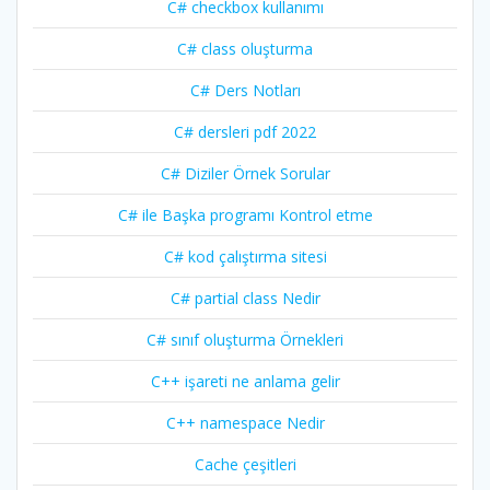
C# checkbox kullanımı
C# class oluşturma
C# Ders Notları
C# dersleri pdf 2022
C# Diziler Örnek Sorular
C# ile Başka programı Kontrol etme
C# kod çalıştırma sitesi
C# partial class Nedir
C# sınıf oluşturma Örnekleri
C++ işareti ne anlama gelir
C++ namespace Nedir
Cache çeşitleri